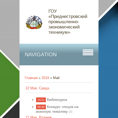
ГОУ
«Приднестровский
промышленно-
экономический
техникум»
NAVIGATION
Главная
»
2019
»
Май
22 Мая, Среда
Библиоурок
14:21
Конкурс чтецов на
08:38
военную тематику
(0)
21 Мая, Вторник