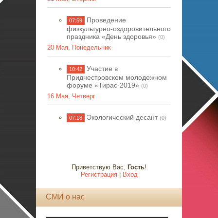
Проведение
07:59
физкультурно-оздоровительного
праздника «День здоровья»
(0)
20 Мая, Понедельник
Участие в
10:42
Приднестровском молодежном
форуме «Тирас-2019»
(0)
16 Мая, Четверг
Экологический десант
07:18
(0)
Приветствую Вас
,
Гость
!
Регистрация
|
Вход
СМИ о нас