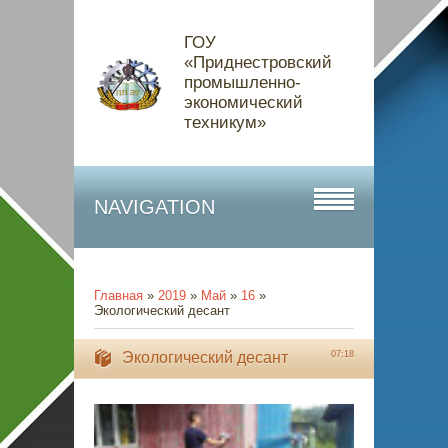
ГОУ
«Приднестровский
промышленно-
экономический
техникум»
NAVIGATION
Главная
»
2019
»
Май
»
16
»
Экологический десант
Экологический десант
07:18