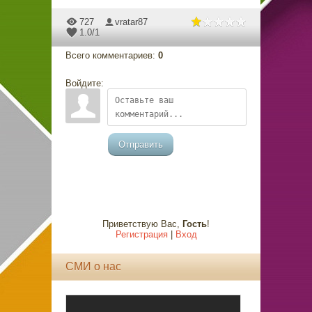
727
vratar87
1.0
/
1
Всего комментариев
:
0
Войдите:
Отправить
Приветствую Вас
,
Гость
!
Регистрация
|
Вход
СМИ о нас