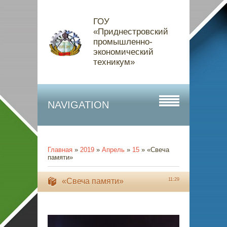
ГОУ
«Приднестровский
промышленно-
экономический
техникум»
NAVIGATION
Главная
»
2019
»
Апрель
»
15
» «Свеча
памяти»
«Свеча памяти»
11:29