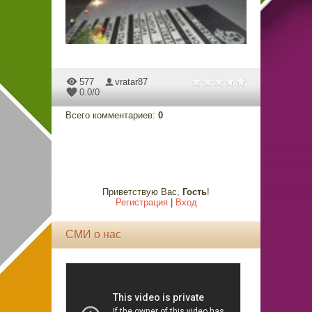
577
vratar87
0.0
/
0
Всего комментариев
:
0
Приветствую Вас
,
Гость
!
Регистрация
|
Вход
СМИ о нас