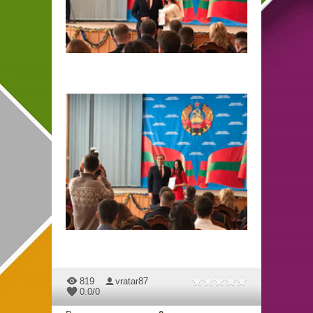
819
vratar87
0.0
/
0