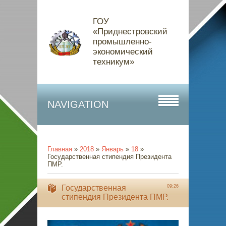
ГОУ
«Приднестровский
промышленно-
экономический
техникум»
NAVIGATION
Главная
»
2018
»
Январь
»
18
»
Государственная стипендия Президента
ПМР.
Государственная
09:26
стипендия Президента ПМР.