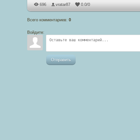
696
vratar87
0.0
/
0
Всего комментариев
:
0
Войдите:
Отправить