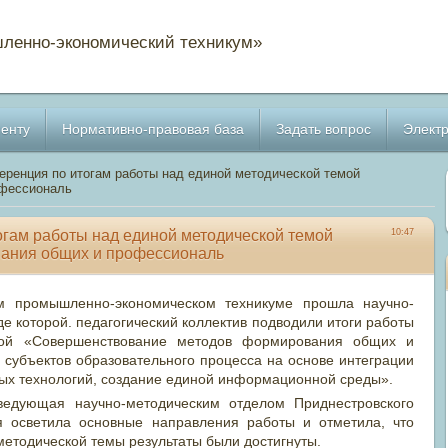
ленно-экономический техникум»
енту
Нормативно-правовая база
Задать вопрос
Электр
еренция по итогам работы над единой методической темой
офессиональ
огам работы над единой методической темой
10:47
ания общих и профессиональ
 промышленно-экономическом техникуме прошла научно-
де которой. педагогический коллектив подводили итоги работы
мой «Совершенствование методов формирования общих и
субъектов образовательного процесса на основе интеграции
ых технологий, создание единой информационной среды».
едующая научно-методическим отделом Приднестровского
я осветила основные направления работы и отметила, что
етодической темы результаты были достигнуты.