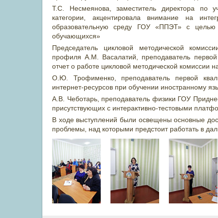
Т.С. Несмеянова, заместитель директора по 
категории, акцентировала внимание на инте
образовательную среду ГОУ «ППЭТ» с целью
обучающихся»
Председатель цикловой методической комисси
профиля А.М. Васалатий, преподаватель первой
отчет о работе цикловой методической комиссии 
О.Ю. Трофименко, преподаватель первой квал
интернет-ресурсов при обучении иностранному яз
А.В. Чеботарь, преподаватель физики ГОУ Придн
присутствующих с интерактивно-тестовыми платфо
В ходе выступлений были освещены основные дост
проблемы, над которыми предстоит работать в да