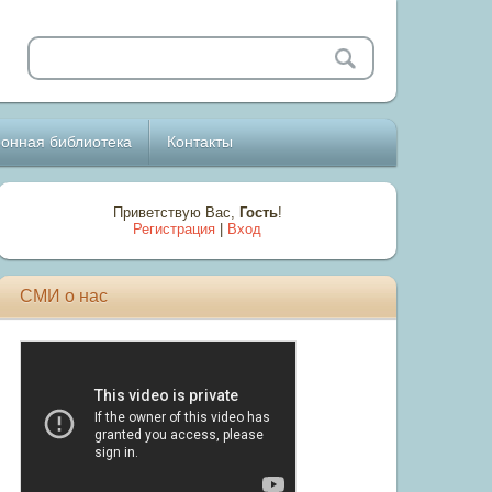
онная библиотека
Контакты
Приветствую Вас
,
Гость
!
Регистрация
|
Вход
СМИ о нас