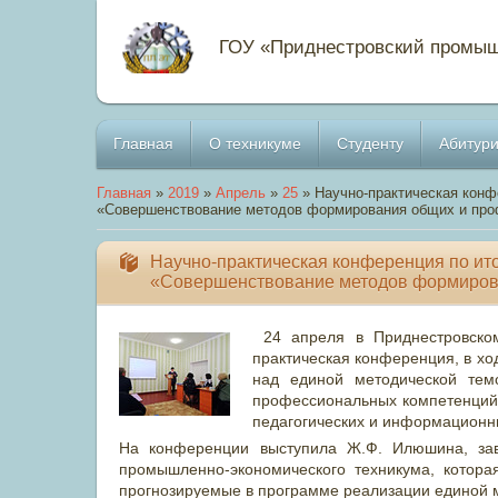
ГОУ «Приднестровский промыш
Главная
О техникуме
Студенту
Абитури
Главная
»
2019
»
Апрель
»
25
» Научно-практическая конф
«Совершенствование методов формирования общих и пр
Научно-практическая конференция по ит
«Совершенствование методов формиров
24 апреля в Приднестровском
практическая конференция, в хо
над единой методической те
профессиональных компетенций 
педагогических и информационн
На конференции выступила Ж.Ф. Илюшина, зав
промышленно-экономического техникума, котора
прогнозируемые в программе реализации единой м