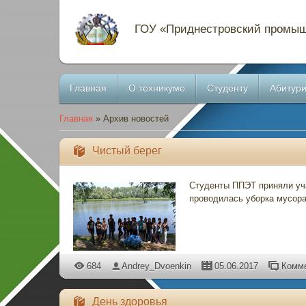
ГОУ «Приднестровский промыш
Главная
О техникуме
Студенту
Абитури
Главная
»
Архив новостей
Чистый берег
Студенты ППЭТ приняли уча
проводилась уборка мусора 
684
Andrey_Dvoenkin
05.06.2017
Комме
День здоровья