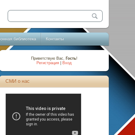
онная библиотека
Контакты
Приветствую Вас
,
Гость
!
Регистрация
|
Вход
СМИ о нас