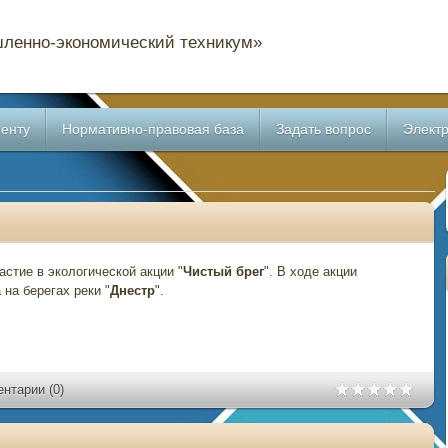
ленно-экономический техникум»
енту
Нормативно-правовая база
Задать вопрос
Электр
стие в экологической акции "
Чистый брег
". В ходе акции
на берегах реки "
Днестр
".
нтарии (0)