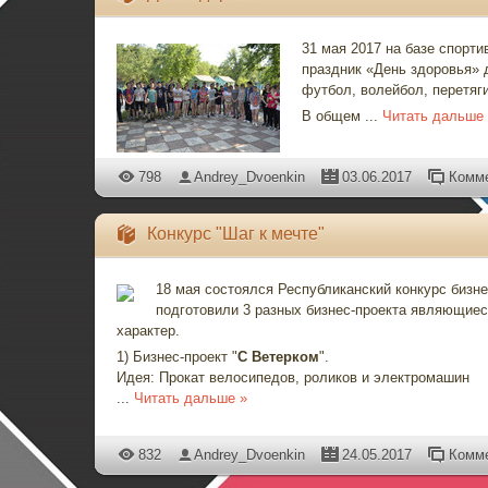
31 мая 2017 на базе спорт
праздник «День здоровья» д
футбол, волейбол, перетяги
В общем
...
Читать дальше
798
Andrey_Dvoenkin
03.06.2017
Комме
Конкурс "Шаг к мечте"
18 мая состоялся Республиканский конкурс бизне
подготовили 3 разных бизнес-проекта являющие
характер.
1) Бизнес-проект "
С Ветерком
".
Идея: Прокат велосипедов, роликов и электромашин
...
Читать дальше »
832
Andrey_Dvoenkin
24.05.2017
Комме