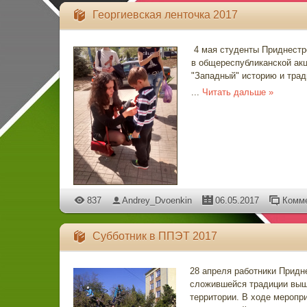
Георгиевская ленточка 2017
4 мая студенты Приднестр
в общереспубликанской акц
"Западный" историю и тра
...
Читать дальше »
837
Andrey_Dvoenkin
06.05.2017
Комме
Субботник в ППЭТ 2017
28 апреля работники Придн
сложившейся традиции вышл
территории. В ходе меропри